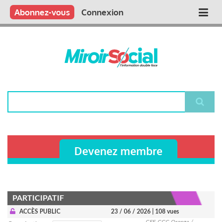
Aller
Qui sommes nous ?
Vous publiez
Nous publions
Contactez-nous
Abonnez-vous
Connexion
Main
au
contenu
navigation
principal
Rechercher
Devenez membre
PARTICIPATIF
ACCÈS PUBLIC
23 / 06 / 2026
| 108 vues
CFE-CGC Orange /