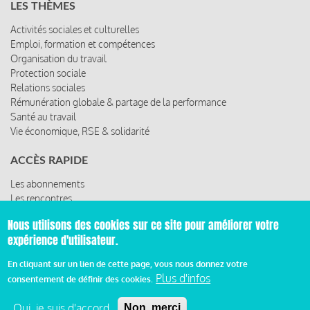
LES THÈMES
Activités sociales et culturelles
Emploi, formation et compétences
Organisation du travail
Protection sociale
Relations sociales
Rémunération globale & partage de la performance
Santé au travail
Vie économique, RSE & solidarité
ACCÈS RAPIDE
Les abonnements
Les rencontres
Les ressources
Nous utilisons des cookies sur ce site pour améliorer votre
expérience d'utilisateur.
En cliquant sur un lien de cette page, vous nous donnez votre
© 2019 Miroir Social - Réalisé par
Cafffeine
Plus d'infos
consentement de définir des cookies.
Mentions légales et condition générale d’utilisation et
Oui, je suis d'accord
Non, merci