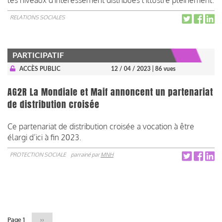
RELATIONS SOCIALES
PARTICIPATIF
ACCÈS PUBLIC
12 / 04 / 2023
| 86 vues
AG2R La Mondiale et Maif annoncent un partenariat
de distribution croisée
Ce partenariat de distribution croisée a vocation à être
élargi d’ici à fin 2023.
PROTECTION SOCIALE
parrainé par
MNH
Pagination
Page 1
Page
››