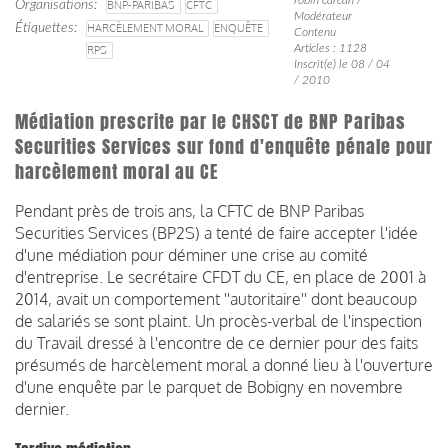
Organisations
BNP-PARIBAS
CFTC
Modérateur
Étiquettes
HARCÈLEMENT MORAL
ENQUÊTE
Contenu
Articles : 1128
RPS
Inscrit(e) le 08 / 04
/ 2010
Médiation prescrite par le CHSCT de BNP Paribas
Securities Services sur fond d'enquête pénale pour
harcèlement moral au CE
Pendant près de trois ans, la CFTC de BNP Paribas
Securities Services (BP2S) a tenté de faire accepter l'idée
d'une médiation pour déminer une crise au comité
d'entreprise. Le secrétaire CFDT du CE, en place de 2001 à
2014, avait un comportement ''autoritaire'' dont beaucoup
de salariés se sont plaint. Un procès-verbal de l'inspection
du Travail dressé à l'encontre de ce dernier pour des faits
présumés de harcèlement moral a donné lieu à l'ouverture
d'une enquête par le parquet de Bobigny en novembre
dernier.