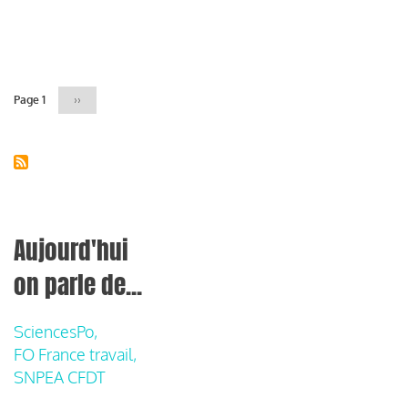
Pagination
Page 1
Page
››
suivante
Aujourd'hui
on parle de...
SciencesPo,
FO France travail,
SNPEA CFDT