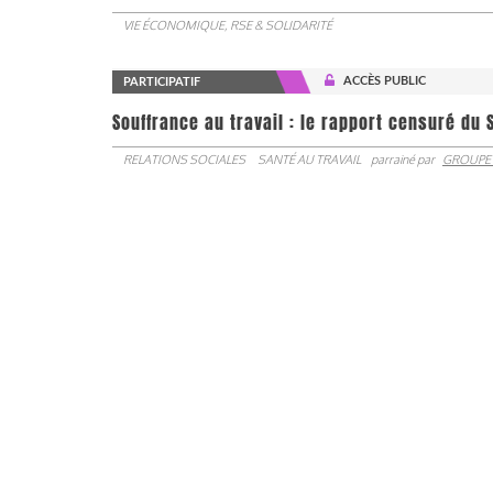
VIE ÉCONOMIQUE, RSE & SOLIDARITÉ
ACCÈS PUBLIC
PARTICIPATIF
Souffrance au travail : le rapport censuré du 
RELATIONS SOCIALES
SANTÉ AU TRAVAIL
parrainé par
GROUPE