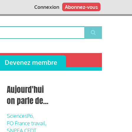
Connexion
Abonnez-vous
Devenez membre
Aujourd'hui
on parle de...
SciencesPo,
FO France travail,
SNPEA CFDT