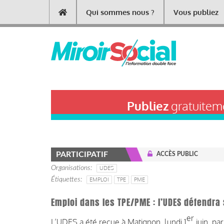
Aller
Qui sommes nous ?
Vous publiez
Main
au
contenu
navigation
principal
Publiez
gratuiteme
PARTICIPATIF
ACCÈS PUBLIC
Organisations
UDES
Étiquettes
EMPLOI
TPE
PME
Emploi dans les TPE/PME : l’UDES défendra
er
L’UDES a été reçue à Matignon, lundi 1
juin, pa