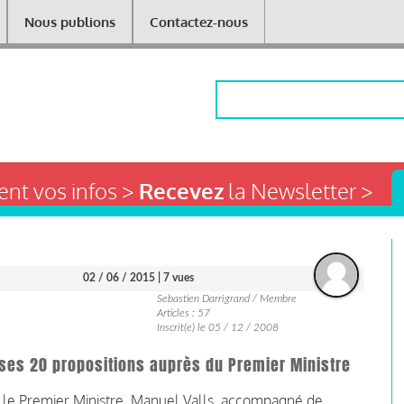
Nous publions
Contactez-nous
Rechercher
nt vos infos >
Recevez
la Newsletter >
02 / 06 / 2015
| 7 vues
Sebastien Darrigrand / Membre
Articles : 57
Inscrit(e) le 05 / 12 / 2008
 ses 20 propositions auprès du Premier Ministre
r le Premier Ministre, Manuel Valls, accompagné de