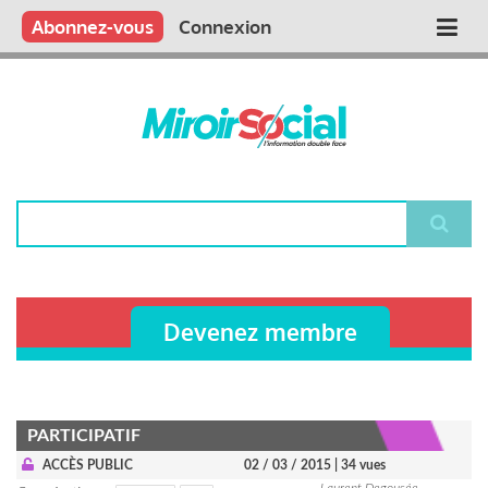
Aller
Qui sommes nous ?
Vous publiez
Nous publions
Contactez-nous
Abonnez-vous
Connexion
Main
au
contenu
navigation
principal
Rechercher
Devenez membre
PARTICIPATIF
ACCÈS PUBLIC
02 / 03 / 2015
| 34 vues
Laurent Degousée