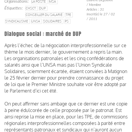
Organisations
LA POSTE
MSA
/ Membre
Étiquettes
CHSCT
DUP
Articles : 31
Inscrit(e) le 27 / 02
CONSEILLER DU SALARIÉ
TPE
/ 2011
SYNDICALISME
UNSA
SOLIDAIRES
PS
Dialogue social : marché de DUP
Après l’échec de la négociation interprofessionnelle sur ce
thème le mois dernier, le gouvernement a repris la main.
Les organisations patronales et les cinq confédérations de
salariés ainsi que l’UNSA mais pas l’Union Syndicale
Solidaires, sciemment écartée, étaient conviées à Matignon
le 25 février dernier pour prendre connaissance du projet
de loi que le Premier Ministre souhaite voir être adopté par
le Parlement d’ici cet été.
On peut affirmer sans ambage que ce dernier est une copie
à peine édulcorée de celle proposée par le patronat. Est
ainsi reprise la mise en place, pour les TPE, de commissions
régionales interprofessionnelles composées à parité entre
représentants patronaux et syndicaux qui n’auront aucun