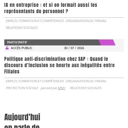
IA en entreprise : et si on formait aussi les
représentants du personnel ?
EMPLOI, FORMATION ET COMPÉTENCES
ORGANISATION DU TRAVAIL
RELATIONS SOCIALES
PARTICIPATIF
ACCÈS PUBLIC
30 / 07 / 2026
Politique anti-discrimination chez SAP : Quand le
discours d’inclusion se heurte aux inégalités entre
Filiales
EMPLOI, FORMATION ET COMPÉTENCES
ORGANISATION DU TRAVAIL
PROTECTION SOCIALE
parrainé par
MNH
RELATIONS SOCIALES
Aujourd'hui
on parle de...