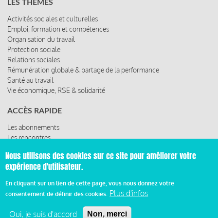
LES THÈMES
Activités sociales et culturelles
Emploi, formation et compétences
Organisation du travail
Protection sociale
Relations sociales
Rémunération globale & partage de la performance
Santé au travail
Vie économique, RSE & solidarité
ACCÈS RAPIDE
Les abonnements
Les rencontres
Les ressources
Nous utilisons des cookies sur ce site pour améliorer votre
expérience d'utilisateur.
En cliquant sur un lien de cette page, vous nous donnez votre
© 2019 Miroir Social - Réalisé par
Cafffeine
Plus d'infos
consentement de définir des cookies.
Mentions légales et condition générale d’utilisation et
Oui, je suis d'accord
Non, merci
d’abonnement