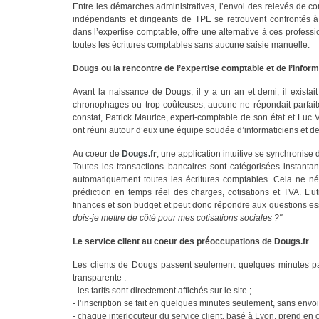
Entre les démarches administratives, l’envoi des relevés de com
indépendants et dirigeants de TPE se retrouvent confrontés à 
dans l’expertise comptable, offre une alternative à ces profes
toutes les écritures comptables sans aucune saisie manuelle.
Dougs ou la rencontre de l’expertise comptable et de l’infor
Avant la naissance de Dougs, il y a un an et demi, il existai
chronophages ou trop coûteuses, aucune ne répondait parfait
constat, Patrick Maurice, expert-comptable de son état et Luc 
ont réuni autour d’eux une équipe soudée d’informaticiens et d
Au coeur de
Dougs.fr
, une application intuitive se synchronise
Toutes les transactions bancaires sont catégorisées instantan
automatiquement toutes les écritures comptables. Cela ne né
prédiction en temps réel des charges, cotisations et TVA. L’u
finances et son budget et peut donc répondre aux questions esse
dois-je mettre de côté pour mes cotisations sociales ?"
Le service client au coeur des préoccupations de Dougs.fr
Les clients de Dougs passent seulement quelques minutes par m
transparente :
- les tarifs sont directement affichés sur le site ;
- l’inscription se fait en quelques minutes seulement, sans env
- chaque interlocuteur du service client, basé à Lyon, prend en 