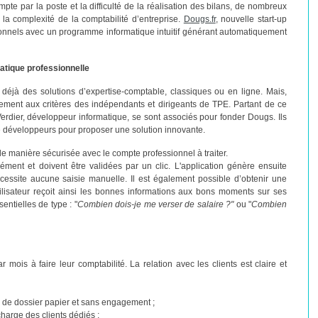
pte par la poste et la difficulté de la réalisation des bilans, de nombreux
la complexité de la comptabilité d’entreprise.
Dougs.fr
, nouvelle start-up
sionnels avec un programme informatique intuitif générant automatiquement
matique professionnelle
t déjà des solutions d’expertise-comptable, classiques ou en ligne. Mais,
ement aux critères des indépendants et dirigeants de TPE. Partant de ce
Verdier, développeur informatique, se sont associés pour fonder Dougs. Ils
e développeurs pour proposer une solution innovante.
 de manière sécurisée avec le compte professionnel à traiter.
ément et doivent être validées par un clic. L'application génère ensuite
cessite aucune saisie manuelle. Il est également possible d’obtenir une
tilisateur reçoit ainsi les bonnes informations aux bons moments sur ses
ntielles de type : "
Combien dois-je me verser de salaire ?"
ou "
Combien
ois à faire leur comptabilité. La relation avec les clients est claire et
oi de dossier papier et sans engagement ;
charge des clients dédiés ;