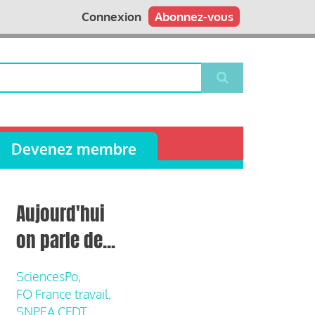
Connexion
Abonnez-vous
Devenez membre
Aujourd'hui
on parle de...
SciencesPo,
FO France travail,
SNPEA CFDT