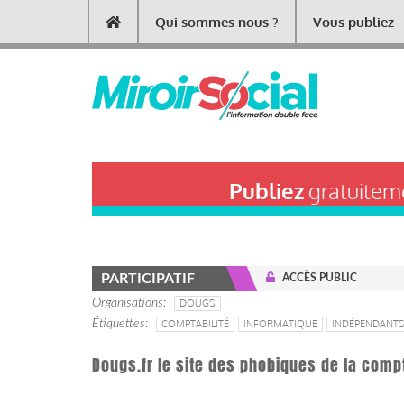
Aller
Qui sommes nous ?
Vous publiez
Main
au
contenu
navigation
principal
Publiez
gratuiteme
PARTICIPATIF
ACCÈS PUBLIC
Organisations
DOUGS
Étiquettes
COMPTABILITÉ
INFORMATIQUE
INDÉPENDANT
Dougs.fr le site des phobiques de la compt