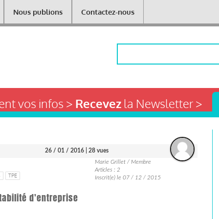
Nous publions
Contactez-nous
Rechercher
nt vos infos >
Recevez
la Newsletter >
26 / 01 / 2016
| 28 vues
Marie Grillet / Membre
Articles : 2
S
TPE
Inscrit(e) le 07 / 12 / 2015
abilité d'entreprise