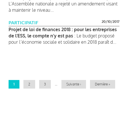
L’Assemblée nationale a rejeté un amendement visant
à maintenir le niveau...
20/10/2017
PARTICIPATIF
Projet de loi de finances 2018 : pour les entreprises
de l'ESS, le compte n'y est pas
: Le budget proposé
pour l’économie sociale et solidaire en 2018 paraît d...
Pagination
Page
1
Page
2
Page
3
…
Page
Suivante ›
Dernière
Dernière »
courante
suivante
page