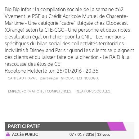
Bip Bip Infos : la compilation sociale de la semaine #62
Vivement le PSE au Crédit Agricole Mutuel de Charente-
Maritime - Une catégorie "cadre" illégale chez Globecast
(Orange) selon la CFE-CGC - Une personne et deux notes
d'évaluation égal un fichier pour la CNIL - Les mentions
spécifiques du bilan social des collectivités territoriales -
Incivilités à Disneyland Paris : quand les clients se plaignent
des clients et du laisser faire de la direction - Le RAID à la
rescousse des élus de CE
Rodolphe Helderlé
lun 25/01/2016 - 20:35
SANTÉ AU TRAVAIL
parrainé par
GROUPE TECHNOLOGIA
EMPLOI, FORMATION ET COMPÉTENCES
RELATIONS SOCIALES
PARTICIPATIF
ACCÈS PUBLIC
07 / 01 / 2016
| 12 vues