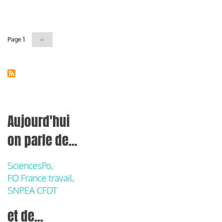
Pagination
Page 1
Page
››
suivante
Aujourd'hui
on parle de...
SciencesPo,
FO France travail,
SNPEA CFDT
et de...