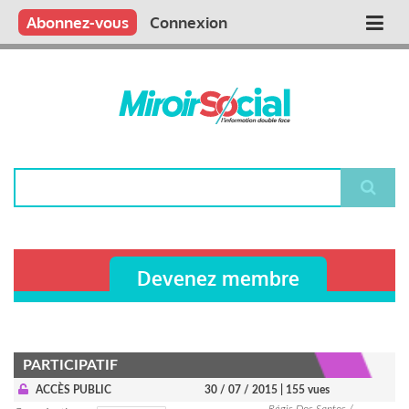
Aller
Qui sommes nous ?
Vous publiez
Nous publions
Contactez-nous
Abonnez-vous
Connexion
Main
au
contenu
navigation
principal
Rechercher
Devenez membre
PARTICIPATIF
ACCÈS PUBLIC
30 / 07 / 2015
| 155 vues
Régis Dos Santos /