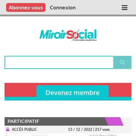
Aller
Qui sommes nous ?
Vous publiez
Nous publions
Contactez-nous
Abonnez-vous
Connexion
Main
au
contenu
navigation
principal
Rechercher
Devenez membre
PARTICIPATIF
ACCÈS PUBLIC
13 / 12 / 2022
| 217 vues
Sylvie Frayssinhes