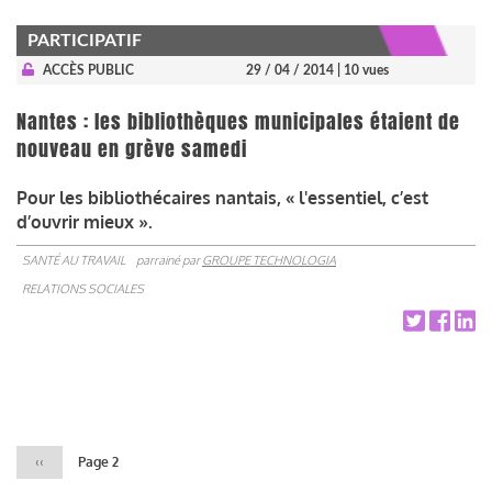
PARTICIPATIF
ACCÈS PUBLIC
29 / 04 / 2014
| 10 vues
Nantes : les bibliothèques municipales étaient de
nouveau en grève samedi
Pour les bibliothécaires nantais, « l'essentiel, c’est
d’ouvrir mieux ».
SANTÉ AU TRAVAIL
parrainé par
GROUPE TECHNOLOGIA
RELATIONS SOCIALES
Pagination
Page
‹‹
Page 2
précédente