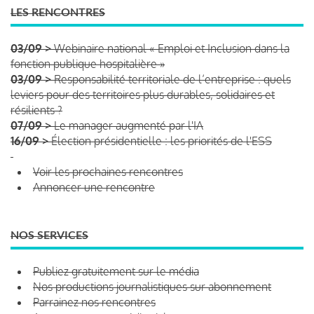
LES RENCONTRES
03/09 >
Webinaire national « Emploi et Inclusion dans la
fonction publique hospitalière »
03/09 >
Responsabilité territoriale de l’entreprise : quels
leviers pour des territoires plus durables, solidaires et
résilients ?
07/09 >
Le manager augmenté par l'IA
16/09 >
Élection présidentielle : les priorités de l'ESS
Voir les prochaines rencontres
Annoncer une rencontre
NOS SERVICES
Publiez gratuitement sur le média
Nos productions journalistiques sur abonnement
Parrainez nos rencontres