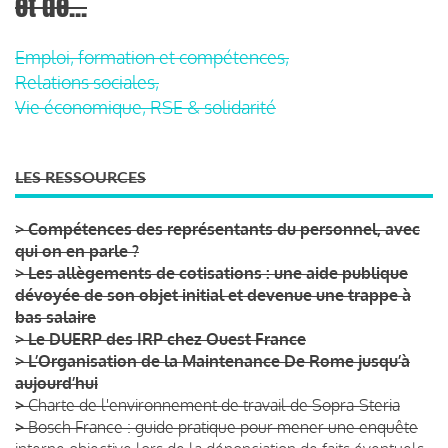
et de...
Emploi, formation et compétences,
Relations sociales,
Vie économique, RSE & solidarité
LES RESSOURCES
>
Compétences des représentants du personnel, avec
qui on en parle ?
>
Les allègements de cotisations : une aide publique
dévoyée de son objet initial et devenue une trappe à
bas salaire
>
Le DUERP des IRP chez Ouest France
>
L’Organisation de la Maintenance De Rome jusqu’à
aujourd’hui
>
Charte de l'environnement de travail de Sopra-Steria
>
Bosch France : guide pratique pour mener une enquête