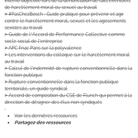
interne objective lors de la dénonciation de faits éventuels
de harcèlement moral ou sexuel au travail
>
#PasChezBosch : Guide pratique pour prévenir et agir
contre le harcèlement moral, sexuel et les agissements
sexistes au travail
>
Guide de lʼAccord de Performance Collective comme
socle social de l'entreprise
>
APC Fnac Paris sur la polyvalence
>
Les interventions du colloque sur le harcèlement moral
au travail
>
Calcul de l'indemnité de rupture conventionnelle dans la
fonction publique
>
Rupture conventionnelle dans la fonction publique
territoriale, un guide syndical
>
Accord de composition du CSE de Flunch qui permet à la
direction de désigner des élus non syndiqués
Voir les dernières ressources
Partagez des ressources