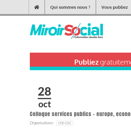
Aller
Qui sommes nous ?
Vous publiez
Main
au
contenu
navigation
principal
Publiez
gratuiteme
28
oct
Colloque services publics - europe, econom
Organisations
CFE-CGC