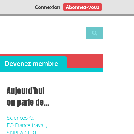
Connexion
Abonnez-vous
Devenez membre
Aujourd'hui
on parle de...
SciencesPo,
FO France travail,
SNPEA CFDT