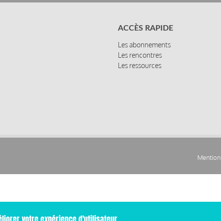
ACCÈS RAPIDE
Les abonnements
Les rencontres
Les ressources
Mentions
Pied
de
page
liorer votre expérience d'utilisateur.