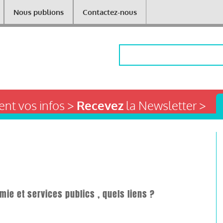
Nous publions
Contactez-nous
Rechercher
nt vos infos >
Recevez
la Newsletter >
ie et services publics , quels liens ?