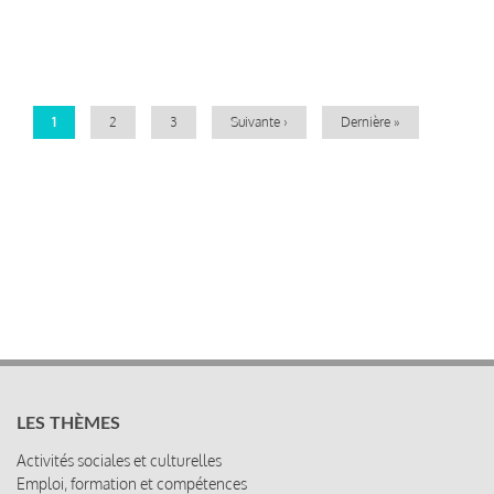
Pagination
Page
1
Page
2
Page
3
Page
Suivante ›
Dernière
Dernière »
courante
suivante
page
LES THÈMES
Activités sociales et culturelles
Emploi, formation et compétences