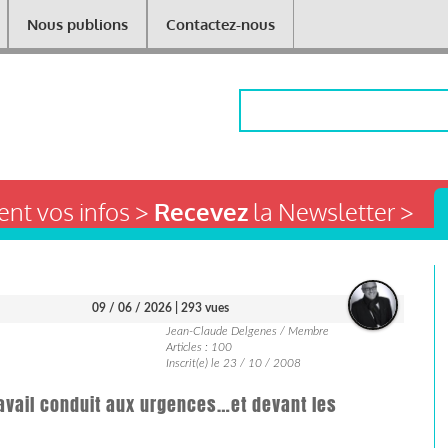
Nous publions
Contactez-nous
Rechercher
nt vos infos >
Recevez
la Newsletter >
09 / 06 / 2026
| 293 vues
Jean-Claude Delgenes / Membre
Articles : 100
Inscrit(e) le 23 / 10 / 2008
avail conduit aux urgences…et devant les