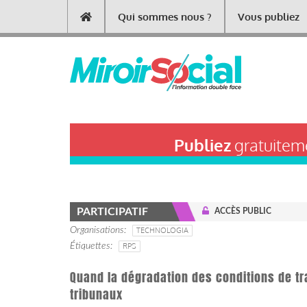
Aller
Qui sommes nous ?
Vous publiez
Main
au
contenu
navigation
principal
Publiez
gratuiteme
PARTICIPATIF
ACCÈS PUBLIC
Organisations
TECHNOLOGIA
Étiquettes
RPS
Quand la dégradation des conditions de tr
tribunaux