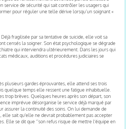
 service de sécurité qui sait contrôler les usagers qui
ormer pour réguler une telle dérive lorsqu’un soignant «
Déjà fragilisée par sa tentative de suicide, elle voit sa
ont censés la soigner. Son état psychologique se dégrade
chiatre qui interviendra ultérieurement. Dans les jours qui
icats médicaux, auditions et procédures judiciaires se
ès plusieurs gardes éprouvantes, elle attend ses trois
is quelque temps elle ressent une fatigue inhabituelle.
es trop brèves. Quelques heures après son départ, son
sence imprévue désorganise le service déjà marqué par
ur assurer la continuité des soins. On lui demande de
ée, elle sait qu'elle ne devrait probablement pas accepter
es. Elle se dit que ‘’son refus risque de mettre l'équipe en