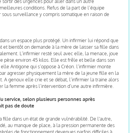
 sortir des urgences pour aller dans un autre
eilleures conditions. Refus de la part de l’équipe
r sous surveillance y compris somatique en raison de
 dans un espace plus protégé. Un infirmier lui répond que
 et bientôt on demande à la mère de laisser sa fille dans
talement. L’infirmier resté seul avec elle, la menace, joue
 pèse environ 45 kilos. Elle est frêle et belle dans son
elle Antigone qui s’oppose à Créon. l’infirmier monte
 par agresser physiquement la mère de la jeune fille en la
 A genoux elle crie et se débat, l’infirmier la traine alors
er la femme après l’intervention d’une autre infirmière.
du service, selon plusieurs personnes après
ait pas de doute
 fille dans un état de grande vulnérabilité. De l'autre,
rdé, au manque de place, à la pression permanente des
 règles de fonctionnement devenues parfois difficiles à