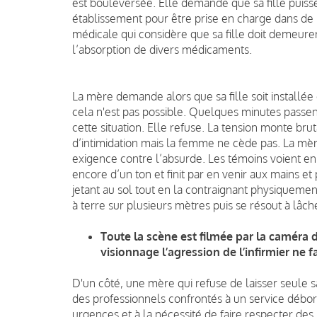
est bouleversée. Elle demande que sa fille puisse
établissement pour être prise en charge dans de m
médicale qui considère que sa fille doit demeure
l’absorption de divers médicaments.
La mère demande alors que sa fille soit installée
cela n'est pas possible. Quelques minutes passent
cette situation. Elle refuse. La tension monte bru
d’intimidation mais la femme ne cède pas. La mère
exigence contre l’absurde. Les témoins voient en 
encore d’un ton et finit par en venir aux mains et
jetant au sol tout en la contraignant physiquement.
à terre sur plusieurs mètres puis se résout à lâch
Toute la scène est filmée par la caméra 
visionnage l’agression de l’infirmier ne f
D'un côté, une mère qui refuse de laisser seule sa
des professionnels confrontés à un service débo
urgences et à la nécessité de faire respecter des