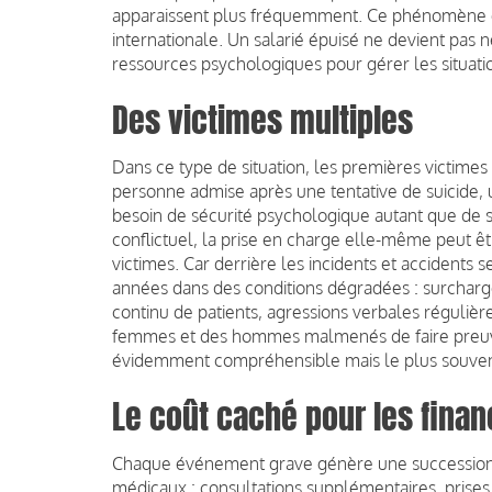
apparaissent plus fréquemment. Ce phénomène est
internationale. Un salarié épuisé ne devient pas 
ressources psychologiques pour gérer les situatio
Des victimes multiples
Dans ce type de situation, les premières victime
personne admise après une tentative de suicide, 
besoin de sécurité psychologique autant que de 
conflictuel, la prise en charge elle-même peut ê
victimes. Car derrière les incidents et accidents 
années dans des conditions dégradées : surcharge c
continu de patients, agressions verbales régulièr
femmes et des hommes malmenés de faire preuve 
évidemment compréhensible mais le plus souvent 
Le coût caché pour les fina
Chaque événement grave génère une succession d
médicaux : consultations supplémentaires, prises e