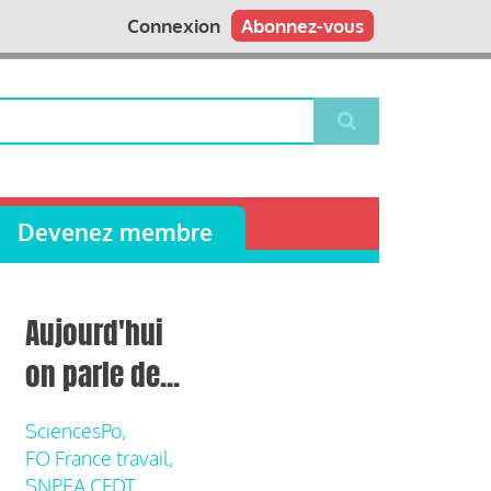
Connexion
Abonnez-vous
Devenez membre
Aujourd'hui
on parle de...
SciencesPo,
FO France travail,
SNPEA CFDT