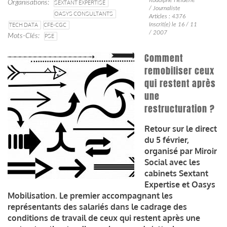
Organisations
SEXTANT EXPERTISE
/ Journaliste
OASYS CONSULTANTS
Articles : 4376
TECH DATA
CFE-CGC
Inscrit(e) le 16 / 11
/ 2007
Mots-Clés
PSE
Comment
remobiliser ceux
qui restent après
une
restructuration ?
Retour sur le direct
du 5 février,
organisé par Miroir
Social avec les
cabinets Sextant
Expertise et Oasys
Mobilisation. Le premier accompagnant les
représentants des salariés dans le cadrage des
conditions de travail de ceux qui restent après une