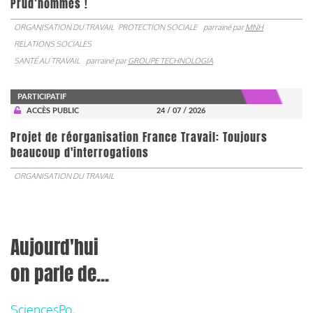
Prud’hommes !
ORGANISATION DU TRAVAIL
PROTECTION SOCIALE
parrainé par
MNH
RELATIONS SOCIALES
SANTÉ AU TRAVAIL
parrainé par
GROUPE TECHNOLOGIA
PARTICIPATIF
ACCÈS PUBLIC
24 / 07 / 2026
Projet de réorganisation France Travail: Toujours
beaucoup d'interrogations
ORGANISATION DU TRAVAIL
Aujourd'hui
on parle de...
SciencesPo,