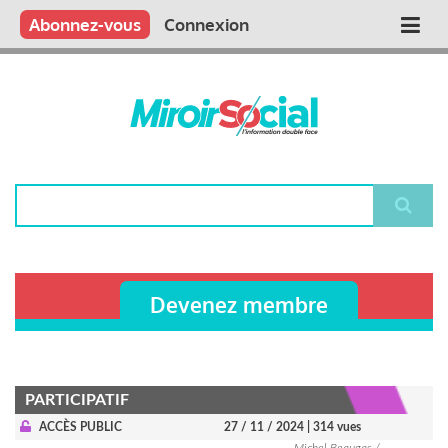
Aller
Qui sommes nous ?
Vous publiez
Nous publions
Contactez-nous
Abonnez-vous
Connexion
Main
au
contenu
navigation
principal
Rechercher
Devenez membre
PARTICIPATIF
ACCÈS PUBLIC
27 / 11 / 2024
| 314 vues
Michel Beaugas /