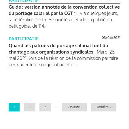
PARTICIPATIF
Guide : version annotée de la convention collective
du portage salarial par la CGT
: Il y a quelques jours,
la fédération CGT des sociétés d’études a publié un
petit guide, de 114...
03/06/2021
PARTICIPATIF
Quand les patrons du portage salarial font du
chantage aux organisations syndicales
: Mardi 25
mai 2021, lors de la réunion de la commission paritaire
permanente de négociation et d...
Pagination
Page
1
Page
2
Page
3
…
Page
Suivante ›
Dernière
Dernière »
courante
suivante
page