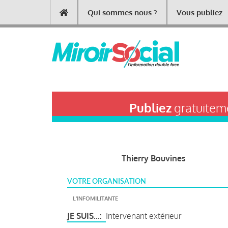
Aller
Qui sommes nous ?
Vous publiez
Main
au
contenu
navigation
principal
Publiez
gratuiteme
Thierry Bouvines
VOTRE ORGANISATION
L'INFOMILITANTE
JE SUIS...
Intervenant extérieur