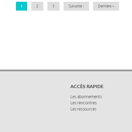
Page
1
Page
2
Page
3
Page
Suivante ›
Dernière
Dernière »
courante
suivante
page
ACCÈS RAPIDE
Les abonnements
Les rencontres
Les ressources