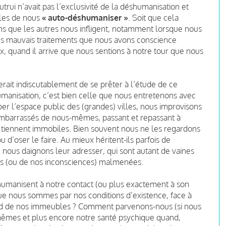
ui n’avait pas l’exclusivité de la déshumanisation et
bles de nous
« auto-déshumaniser »
. Soit que cela
s que les autres nous infligent, notamment lorsque nous
des mauvais traitements que nous avons conscience
ux, quand il arrive que nous sentions à notre tour que nous
iterait indiscutablement de se prêter à l’étude de ce
nisation, c’est bien celle que nous entretenons avec
r l’espace public des (grandes) villes, nous improvisons
embarrassés de nous-mêmes, passant et repassant à
se tiennent immobiles. Bien souvent nous ne les regardons
 d’oser le faire. Au mieux héritent-ils parfois de
 nous daignons leur adresser, qui sont autant de vaines
ces (ou de nos inconsciences) malmenées.
shumanisent à notre contact (ou plus exactement à son
que nous sommes par nos conditions d’existence, face à
pied de nos immeubles ? Comment parvenons-nous (si nous
mêmes et plus encore notre santé psychique quand,