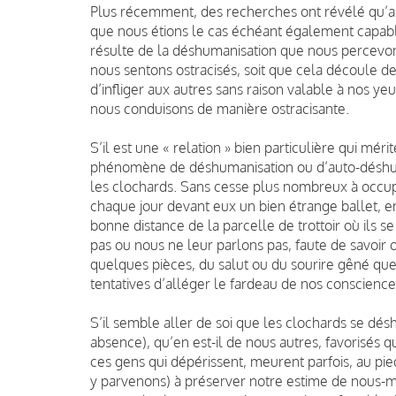
Plus récemment, des recherches ont révélé qu’autr
que nous étions le cas échéant également capa
résulte de la déshumanisation que nous percevon
nous sentons ostracisés, soit que cela découle 
d’infliger aux autres sans raison valable à nos ye
nous conduisons de manière ostracisante.
S’il est une « relation » bien particulière qui mér
phénomène de déshumanisation ou d’auto-déshuma
les clochards. Sans cesse plus nombreux à occupe
chaque jour devant eux un bien étrange ballet, 
bonne distance de la parcelle de trottoir où ils 
pas ou nous ne leur parlons pas, faute de savoir ou
quelques pièces, du salut ou du sourire gêné que
tentatives d’alléger le fardeau de nos conscien
S’il semble aller de soi que les clochards se dé
absence), qu’en est-il de nous autres, favorisés 
ces gens qui dépérissent, meurent parfois, au 
y parvenons) à préserver notre estime de nous-