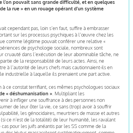
ue l’on pouvait sans grande difficulté, et en quelques
e la rue » en un rouage opérant d’un système
it cependant pas, loin s’en faut, suffire à embrasser
rtant sur les processus psychiques à l’œuvre chez les
rçue comme légitime pouvait conférer une relative «
xpériences de psychologie sociale, nombreux sont
leur cruauté dans l’exécution de leur abominable tâche, ne
rtie de la responsabilité de leurs actes. Ainsi, ne
re à l’autorité de leurs chefs mais cautionnaient-ils en
e industrielle à laquelle ils prenaient une part active.
n à ce constat terrifiant, ces mêmes psychologues sociaux
de « déshumanisation »
. Multipliant les
enir à infliger une souffrance à des personnes non
er de leur ôter la vie, ce sans (trop) avoir à souffrir
pabilité, les génocidaires, meurtriers de masse et autres
 (si ce n’est de la totalité) de leur humanité, les ravalant
e cas pour les juifs anéantis par les SS comme de la
s, que des Hutus massacrèrent systématiquement, comme