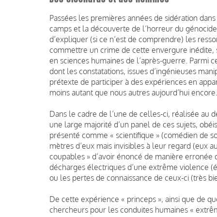
Passées les premières années de sidération dans l
camps et la découverte de l’horreur du génocide n
d’expliquer (si ce n’est de comprendre) les res
commettre un crime de cette envergure inédite, s
en sciences humaines de l’après-guerre. Parmi ceu
dont les constatations, issues d’ingénieuses manip
prétexte de participer à des expériences en appar
moins autant que nous autres aujourd’hui encore
Dans le cadre de l’une de celles-ci, réalisée au
une large majorité d’un panel de ces sujets, obé
présenté comme « scientifique » (comédien de son 
mètres d’eux mais invisibles à leur regard (eux 
coupables » d’avoir énoncé de manière erronée d
décharges électriques d’une extrême violence (é
ou les pertes de connaissance de ceux-ci (très bie
De cette expérience « princeps », ainsi que de q
chercheurs pour les conduites humaines « extrêm