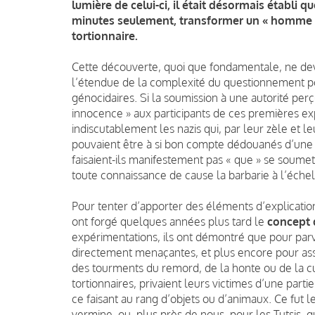
lumière de celui-ci, il était désormais établi q
minutes seulement, transformer un « homme d
tortionnaire.
Cette découverte, quoi que fondamentale, ne deva
l’étendue de la complexité du questionnement po
génocidaires. Si la soumission à une autorité pe
innocence » aux participants de ces premières e
indiscutablement les nazis qui, par leur zèle et 
pouvaient être à si bon compte dédouanés d’une pa
faisaient-ils manifestement pas « que » se soumett
toute connaissance de cause la barbarie à l’échell
Pour tenter d’apporter des éléments d’explicatio
ont forgé quelques années plus tard le
concept 
expérimentations, ils ont démontré que pour parv
directement menaçantes, et plus encore pour assum
des tourments du remord, de la honte ou de la cul
tortionnaires, privaient leurs victimes d’une partie
ce faisant au rang d’objets ou d’animaux. Ce fut l
vermine, ou, plus près de nous, pour les Tutsi