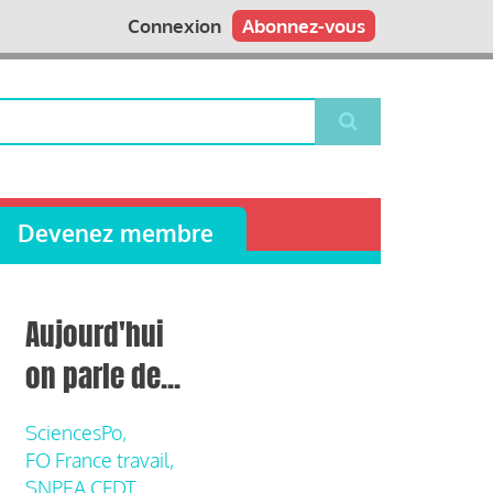
Connexion
Abonnez-vous
Devenez membre
Aujourd'hui
on parle de...
SciencesPo,
FO France travail,
SNPEA CFDT