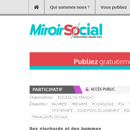
Aller
Qui sommes nous ?
Vous publiez
Main
au
contenu
navigation
principal
Publiez
gratuiteme
PARTICIPATIF
ACCÈS PUBLIC
Organisations
ECOLE DU SKI FRANÇAIS
Étiquettes
PAUVRETÉ
PRÉCARITÉ
PSYCHOLOGIE
RSA
CITOYENNETÉ
CONDITIONS DU LOGEMENT
ÉGA
TRAVAILLEURS SOCIAUX
Des clochards et des hommes