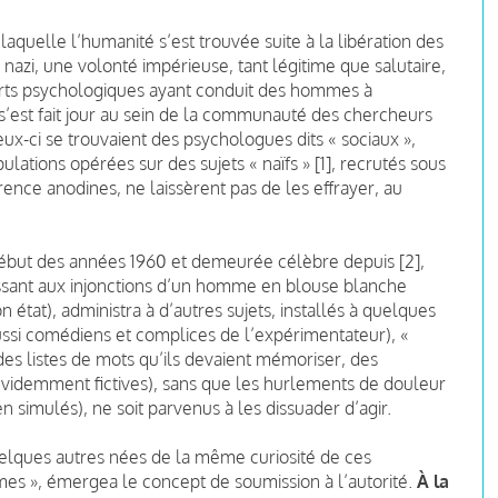
aquelle l’humanité s’est trouvée suite à la libération des
azi, une volonté impérieuse, tant légitime que salutaire,
sorts psychologiques ayant conduit des hommes à
’est fait jour au sein de la communauté des chercheurs
x-ci se trouvaient des psychologues dits « sociaux »,
ulations opérées sur des sujets « naïfs » [1], recrutés sous
ence anodines, ne laissèrent pas de les effrayer, au
.
 début des années 1960 et demeurée célèbre depuis [2],
issant aux injonctions d’un homme en blouse blanche
état), administra à d’autres sujets, installés à quelques
aussi comédiens et complices de l’expérimentateur), «
es listes de mots qu’ils devaient mémoriser, des
videmment fictives), sans que les hurlements de douleur
n simulés), ne soit parvenus à les dissuader d’agir.
uelques autres nées de la même curiosité de ces
es », émergea le concept de soumission à l’autorité.
À la