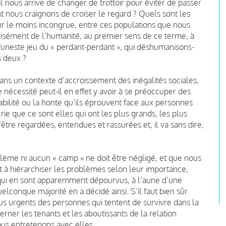
l nous arrive de changer de trottoir pour éviter de passer
nt nous craignons de croiser le regard ? Quels sont les
ur le moins incongrue, entre ces populations que nous
isément de l’humanité, au premier sens de ce terme, à
funeste jeu du « perdant-perdant », qui déshumanisons-
s deux ?
ns un contexte d’accroissement des inégalités sociales,
 nécessité peut-il en effet y avoir à se préoccuper des
lpabilité ou la honte qu’ils éprouvent face aux personnes
rie que ce sont elles qui ont les plus grands, les plus
’être regardées, entendues et rassurées et, il va sans dire,
lème ni aucun « camp » ne doit être négligé, et que nous
nt à hiérarchiser les problèmes selon leur importance,
 qui en sont apparemment dépourvus, à l’aune d’une
conque majorité en a décidé ainsi. S’il faut bien sûr
us urgents des personnes qui tentent de survivre dans la
rner les tenants et les aboutissants de la relation
us entretenons avec elles.