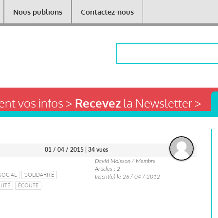
Nous publions
Contactez-nous
Rechercher
nt vos infos >
Recevez
la Newsletter >
01 / 04 / 2015
| 34 vues
David Moisson / Membre
Articles : 2
SOCIAL
SOLIDARITÉ
Inscrit(e) le 26 / 04 / 2012
LITÉ
ÉCOUTE