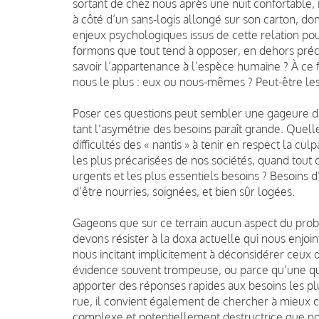
sortant de chez nous après une nuit confortable, i
à côté d’un sans-logis allongé sur son carton, do
enjeux psychologiques issus de cette relation po
formons que tout tend à opposer, en dehors préc
savoir l’appartenance à l’espèce humaine ? À ce 
nous le plus : eux ou nous-mêmes ? Peut-être le
Poser ces questions peut sembler une gageure da
tant l’asymétrie des besoins paraît grande. Quelle
difficultés des « nantis » à tenir en respect la cu
les plus précarisées de nos sociétés, quand tout c
urgents et les plus essentiels besoins ? Besoins d
d’être nourries, soignées, et bien sûr logées.
Gageons que sur ce terrain aucun aspect du prob
devons résister à la doxa actuelle qui nous enjoi
nous incitant implicitement à déconsidérer ceux
évidence souvent trompeuse, ou parce qu’une quel
apporter des réponses rapides aux besoins les pl
rue, il convient également de chercher à mieux ce
complexe et potentiellement destructrice que no