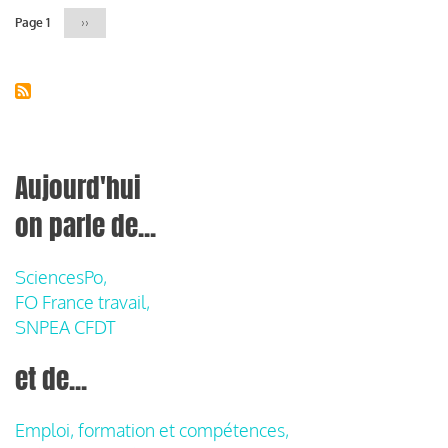
Page 1
Page
››
suivante
Aujourd'hui
on parle de...
SciencesPo,
FO France travail,
SNPEA CFDT
et de...
Emploi, formation et compétences,