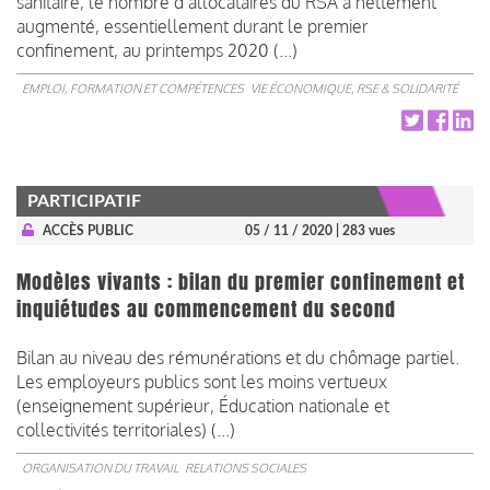
sanitaire, le nombre d’allocataires du RSA a nettement
augmenté, essentiellement durant le premier
confinement, au printemps 2020 (...)
EMPLOI, FORMATION ET COMPÉTENCES
VIE ÉCONOMIQUE, RSE & SOLIDARITÉ
PARTICIPATIF
ACCÈS PUBLIC
05 / 11 / 2020
| 283 vues
Modèles vivants : bilan du premier confinement et
inquiétudes au commencement du second
Bilan au niveau des rémunérations et du chômage partiel.
Les employeurs publics sont les moins vertueux
(enseignement supérieur, Éducation nationale et
collectivités territoriales) (...)
ORGANISATION DU TRAVAIL
RELATIONS SOCIALES