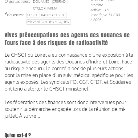
Organisations
DOUANES
CRIIRAD
Membre
CYCLOPHARMA
Articles : 18
Étiquettes
CHSCT
RADIOACTIVITÉ
Inscrit(e) le 14 / 04
/ 2008
PRÉVENTION DES RISQUES
Vives préoccupations des agents des douanes de
Tours face à des risques de radioactivité
Le CHSCT du Loiret a eu connaissance d’une exposition à la
radioactivité des agents des Douanes d’Indre-et-Loire. Face
au risque encouru, le comité a décidé plusieurs actions
dont la mise en place d’un suivi médical spécifique pour les
agents exposés. Les syndicats FO, CGT, CFDT, et Solidaires
ont tenu à alerter le CHSCT ministériel.
Les fédérations des finances sont donc intervenues pour
soutenir la démarche engagée lors de la réunion de mi-
juillet. À suivre...
Qu'en est-il ?