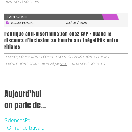
RELATIONS SOCIALES
PARTICIPATIF
ACCÈS PUBLIC
30 / 07 / 2026
Politique anti-discrimination chez SAP : Quand le
discours d’inclusion se heurte aux inégalités entre
Filiales
EMPLOI, FORMATION ET COMPÉTENCES
ORGANISATION DU TRAVAIL
PROTECTION SOCIALE
parrainé par
MNH
RELATIONS SOCIALES
Aujourd'hui
on parle de...
SciencesPo,
FO France travail,