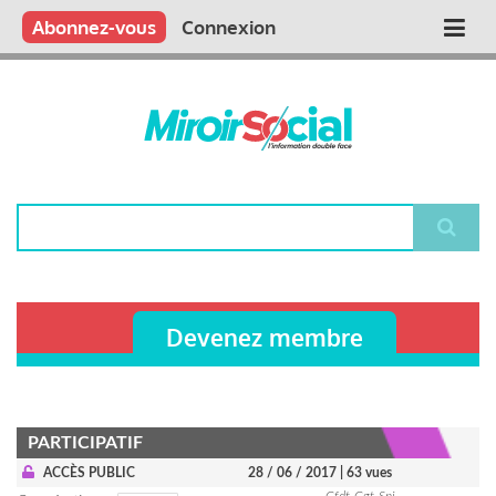
Aller
Qui sommes nous ?
Vous publiez
Nous publions
Contactez-nous
Abonnez-vous
Connexion
Main
au
contenu
navigation
principal
Rechercher
Devenez membre
PARTICIPATIF
ACCÈS PUBLIC
28 / 06 / 2017
| 63 vues
Cfdt-Cgt-Snj