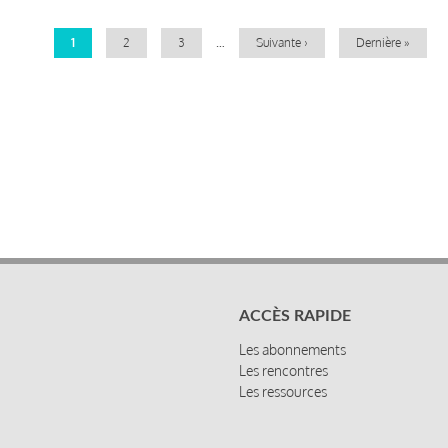
Page
1
Page
2
Page
3
…
Page
Suivante ›
Dernière
Dernière »
courante
suivante
page
ACCÈS RAPIDE
Les abonnements
Les rencontres
Les ressources