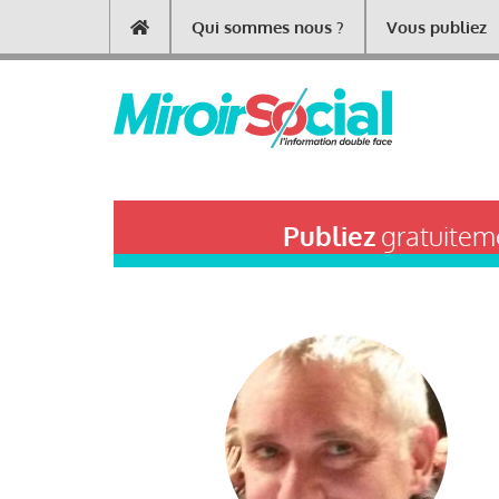
Aller
Qui sommes nous ?
Vous publiez
Main
au
contenu
navigation
principal
Publiez
gratuiteme