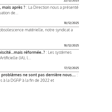
22/12/2025
, mais après ?
: La Direction nous a présenté
ation de...
18/12/2025
obsolescence matérielle, notre syndicat a
18/12/2025
iscité...mais réformée..?
: Les systèmes
ificielle (IA), l...
17/12/2025
s problèmes ne sont pas dernière nous....
:
 à la DGFiP à la fin de 2022 et