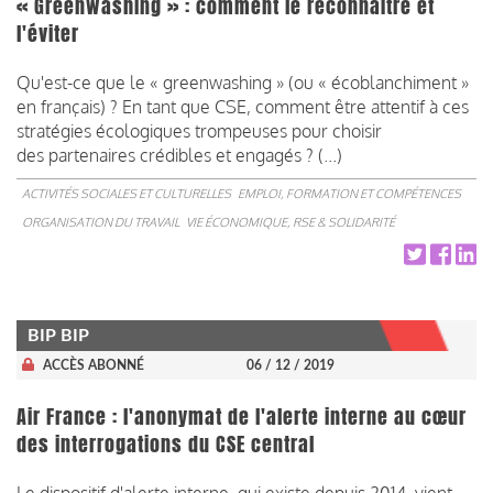
« Greenwashing » : comment le reconnaître et
l'éviter
Qu'est-ce que le « greenwashing » (ou « écoblanchiment »
en français) ? En tant que CSE, comment être attentif à ces
stratégies écologiques trompeuses pour choisir
des partenaires crédibles et engagés ? (...)
ACTIVITÉS SOCIALES ET CULTURELLES
EMPLOI, FORMATION ET COMPÉTENCES
ORGANISATION DU TRAVAIL
VIE ÉCONOMIQUE, RSE & SOLIDARITÉ
BIP BIP
ACCÈS ABONNÉ
06 / 12 / 2019
Air France : l'anonymat de l'alerte interne au cœur
des interrogations du CSE central
Le dispositif d'alerte interne, qui existe depuis 2014, vient