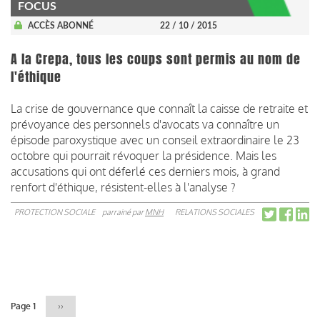
FOCUS
ACCÈS ABONNÉ
22 / 10 / 2015
A la Crepa, tous les coups sont permis au nom de
l'éthique
La crise de gouvernance que connaît la caisse de retraite et
prévoyance des personnels d'avocats va connaître un
épisode paroxystique avec un conseil extraordinaire le 23
octobre qui pourrait révoquer la présidence. Mais les
accusations qui ont déferlé ces derniers mois, à grand
renfort d'éthique, résistent-elles à l'analyse ?
PROTECTION SOCIALE
parrainé par
MNH
RELATIONS SOCIALES
Pagination
Page 1
Page
››
suivante