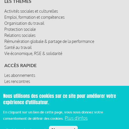
LES THÈMES
Activités sociales et culturelles
Emploi, formation et compétences
Organisation du travail
Protection sociale
Relations sociales
Rémunération globale & partage de la performance
Santé au travail
Vie économique, RSE & solidarité
ACCÈS RAPIDE
Les abonnements
Les rencontres
Les ressources
Nous utilisons des cookies sur ce site pour améliorer votre
expérience d'utilisateur.
© 2019 Miroir Social - Réalisé par
Cafffeine
En cliquant sur un lien de cette page, vous nous donnez votre
Plus d'infos
consentement de définir des cookies.
Mentions légales et condition générale d’utilisation et
d’abonnement