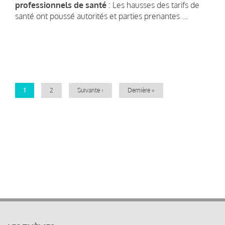
professionnels de santé
: Les hausses des tarifs de
santé ont poussé autorités et parties prenantes ...
Pagination
Page
1
Page
2
Page
Suivante ›
Dernière
Dernière »
courante
suivante
page