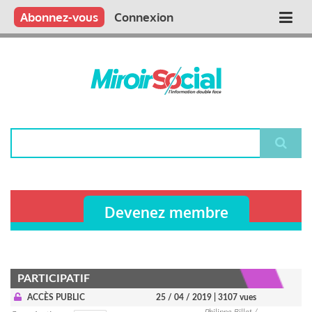
Aller
Qui sommes nous ?
Vous publiez
Nous publions
Contactez-nous
Abonnez-vous
Connexion
Main
au
contenu
navigation
principal
Rechercher
Devenez membre
PARTICIPATIF
ACCÈS PUBLIC
25 / 04 / 2019
| 3107 vues
Philippe Billet /