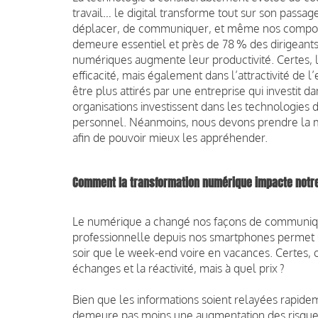
travail… le digital transforme tout sur son passag
déplacer, de communiquer, et même nos comportem
demeure essentiel et près de 78 % des dirigeants f
numériques augmente leur productivité. Certes, 
efficacité, mais également dans l’attractivité de 
être plus attirés par une entreprise qui investit
organisations investissent dans les technologies
personnel. Néanmoins, nous devons prendre la me
afin de pouvoir mieux les appréhender.
Comment la transformation numérique impacte notre
Le numérique a changé nos façons de communiquer
professionnelle depuis nos smartphones permet un t
soir que le week-end voire en vacances. Certes, on 
échanges et la réactivité, mais à quel prix ?
Bien que les informations soient relayées rapideme
demeure pas moins une augmentation des risques. L