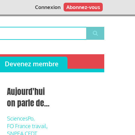
Connexion
Abonnez-vous
Devenez membre
Aujourd'hui
on parle de...
SciencesPo,
FO France travail,
SNPEA CFDT