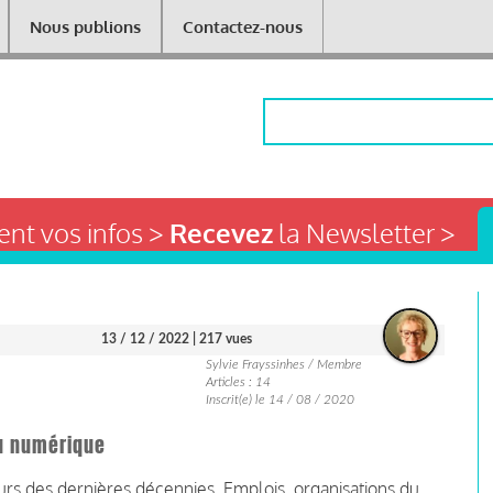
Nous publions
Contactez-nous
Rechercher
nt vos infos >
Recevez
la Newsletter >
13 / 12 / 2022
| 217 vues
Sylvie Frayssinhes / Membre
Articles : 14
Inscrit(e) le 14 / 08 / 2020
du numérique
rs des dernières décennies. Emplois, organisations du