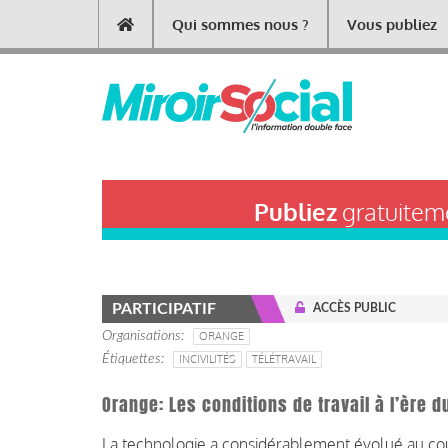
Aller
Qui sommes nous ?
Vous publiez
Main
au
contenu
navigation
principal
Publiez
gratuiteme
PARTICIPATIF
ACCÈS PUBLIC
Organisations
ORANGE
Étiquettes
INCIVILITÉS
TÉLÉTRAVAIL
Orange: Les conditions de travail à l’ère 
La technologie a considérablement évolué au cou