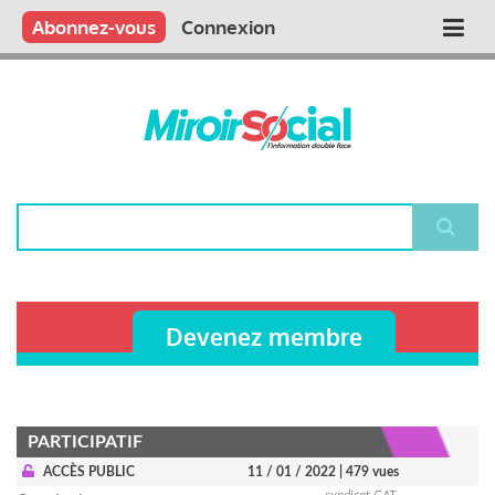
Aller
Qui sommes nous ?
Vous publiez
Nous publions
Contactez-nous
Abonnez-vous
Connexion
Main
au
contenu
navigation
principal
Rechercher
Devenez membre
PARTICIPATIF
ACCÈS PUBLIC
11 / 01 / 2022
| 479 vues
syndicat CAT-