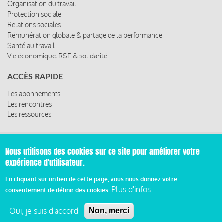
Organisation du travail
Protection sociale
Relations sociales
Rémunération globale & partage de la performance
Santé au travail
Vie économique, RSE & solidarité
ACCÈS RAPIDE
Les abonnements
Les rencontres
Les ressources
Nous utilisons des cookies sur ce site pour améliorer votre
© 2019 Miroir Social - Réalisé par
Cafffeine
expérience d'utilisateur.
Mentions légales et condition générale d’utilisation et
En cliquant sur un lien de cette page, vous nous donnez votre
Pied
d’abonnement
Plus d'infos
consentement de définir des cookies.
de
Oui, je suis d'accord
Non, merci