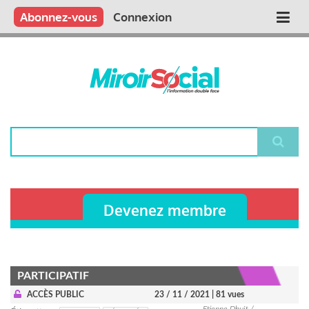
Aller
Qui sommes nous ?
Vous publiez
Nous publions
Contactez-nous
Abonnez-vous
Connexion
Main
au
contenu
navigation
principal
Rechercher
Devenez membre
PARTICIPATIF
ACCÈS PUBLIC
23 / 11 / 2021
| 81 vues
Etienne Dhuit /