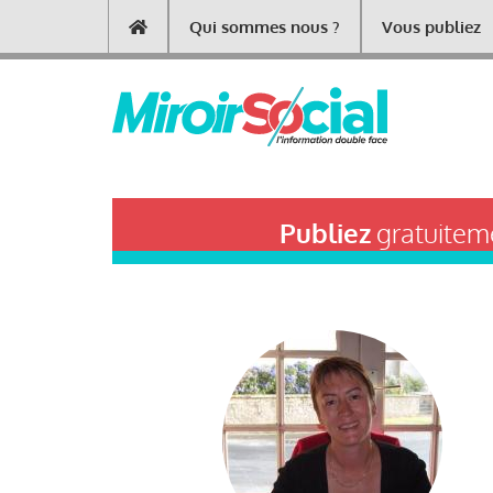
Aller
Qui sommes nous ?
Vous publiez
Main
au
contenu
navigation
principal
Publiez
gratuiteme