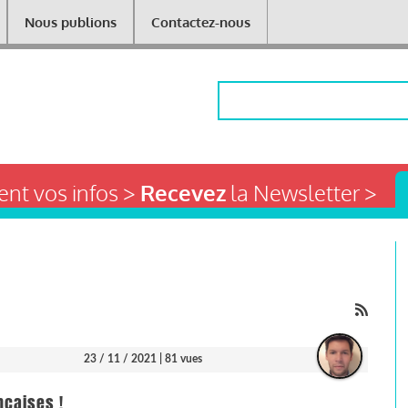
Nous publions
Contactez-nous
Rechercher
nt vos infos >
Recevez
la Newsletter >
23 / 11 / 2021
| 81 vues
nçaises !