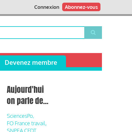
Connexion
Abonnez-vous
Devenez membre
Aujourd'hui
on parle de...
SciencesPo,
FO France travail,
SNPEA CFDT