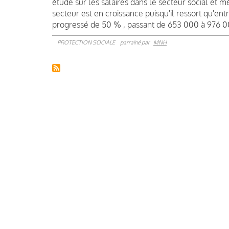
étude sur les salaires dans le secteur social et m
secteur est en croissance puisqu'il ressort qu'ent
progressé de 50 % , passant de 653 000 à 976 0
PROTECTION SOCIALE
parrainé par
MNH