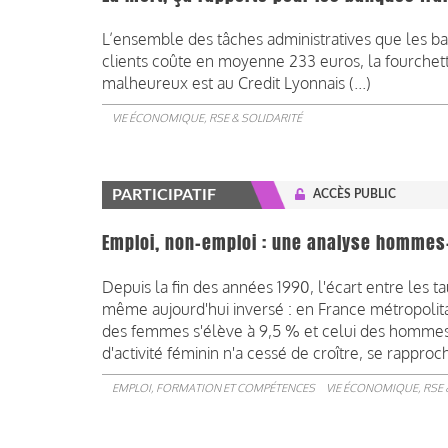
L’ensemble des tâches administratives que les ba
clients coûte en moyenne 233 euros, la fourchette
malheureux est au Credit Lyonnais (...)
VIE ÉCONOMIQUE, RSE & SOLIDARITÉ
PARTICIPATIF
ACCÈS PUBLIC
Emploi, non-emploi : une analyse homme
Depuis la fin des années 1990, l'écart entre les t
même aujourd'hui inversé : en France métropolit
des femmes s'élève à 9,5 % et celui des hommes 
d'activité féminin n'a cessé de croître, se rapp
EMPLOI, FORMATION ET COMPÉTENCES
VIE ÉCONOMIQUE, RSE 