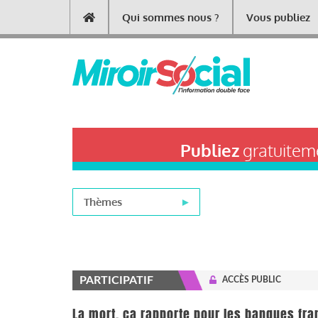
Aller
Qui sommes nous ?
Vous publiez
Main
au
contenu
navigation
principal
Publiez
gratuiteme
Thèmes
PARTICIPATIF
ACCÈS PUBLIC
La mort, ça rapporte pour les banques fra