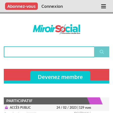
Aller
Qui sommes nous ?
Vous publiez
Nous publions
Contactez-nous
Abonnez-vous
Connexion
Main
au
contenu
navigation
principal
Rechercher
Devenez membre
PARTICIPATIF
ACCÈS PUBLIC
24 / 02 / 2023
| 129 vues
Eric Chenut /