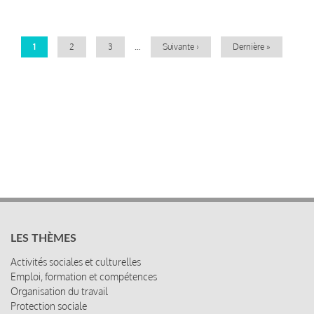
Pagination
Page
1
Page
2
Page
3
…
Page
Suivante ›
Dernière
Dernière »
courante
suivante
page
LES THÈMES
Activités sociales et culturelles
Emploi, formation et compétences
Organisation du travail
Protection sociale