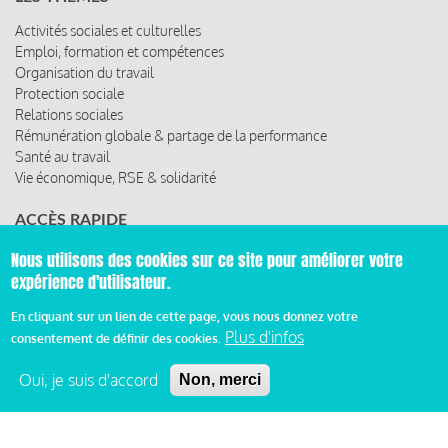
Activités sociales et culturelles
Emploi, formation et compétences
Organisation du travail
Protection sociale
Relations sociales
Rémunération globale & partage de la performance
Santé au travail
Vie économique, RSE & solidarité
ACCÈS RAPIDE
Les abonnements
Nous utilisons des cookies sur ce site pour améliorer votre
Les rencontres
expérience d'utilisateur.
Les ressources
En cliquant sur un lien de cette page, vous nous donnez votre
Plus d'infos
consentement de définir des cookies.
© 2019 Miroir Social - Réalisé par
Cafffeine
Oui, je suis d'accord
Non, merci
Mentions légales et condition générale d’utilisation et
d’abonnement