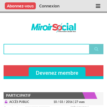
Aller
Qui sommes nous ?
Vous publiez
Nous publions
Contactez-nous
Abonnez-vous
Connexion
Main
au
contenu
navigation
principal
Rechercher
Devenez membre
PARTICIPATIF
ACCÈS PUBLIC
10 / 03 / 2016
| 27 vues
Jacky Lesueur /