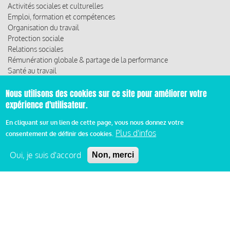
Activités sociales et culturelles
Emploi, formation et compétences
Organisation du travail
Protection sociale
Relations sociales
Rémunération globale & partage de la performance
Santé au travail
Vie économique, RSE & solidarité
Nous utilisons des cookies sur ce site pour améliorer votre
ACCÈS RAPIDE
expérience d'utilisateur.
Les abonnements
En cliquant sur un lien de cette page, vous nous donnez votre
Les rencontres
Plus d'infos
consentement de définir des cookies.
Les ressources
Oui, je suis d'accord
Non, merci
© 2019 Miroir Social - Réalisé par
Cafffeine
Mentions légales et condition générale d’utilisation et
Pied
d’abonnement