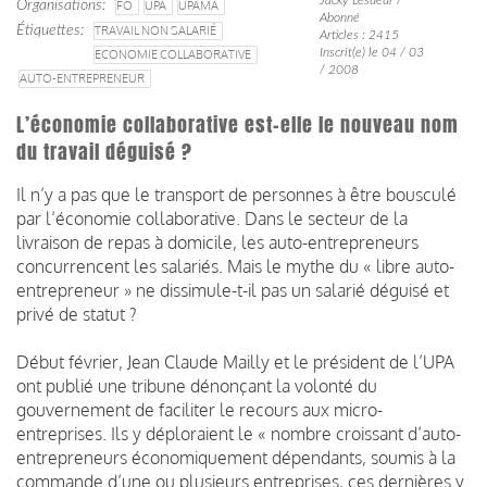
Organisations
FO
UPA
UPAMA
Abonné
Étiquettes
TRAVAIL NON SALARIÉ
Articles : 2415
Inscrit(e) le 04 / 03
ECONOMIE COLLABORATIVE
/ 2008
AUTO-ENTREPRENEUR
L’économie collaborative est-elle le nouveau nom
du travail déguisé ?
Il n’y a pas que le transport de personnes à être bousculé
par l’économie collaborative. Dans le secteur de la
livraison de repas à domicile, les auto-entrepreneurs
concurrencent les salariés. Mais le mythe du « libre auto-
entrepreneur » ne dissimule-t-il pas un salarié déguisé et
privé de statut ?
Début février, Jean Claude Mailly et le président de l’UPA
ont publié une tribune dénonçant la volonté du
gouvernement de faciliter le recours aux micro-
entreprises. Ils y déploraient le « nombre croissant d’auto-
entrepreneurs économiquement dépendants, soumis à la
commande d’une ou plusieurs entreprises, ces dernières y