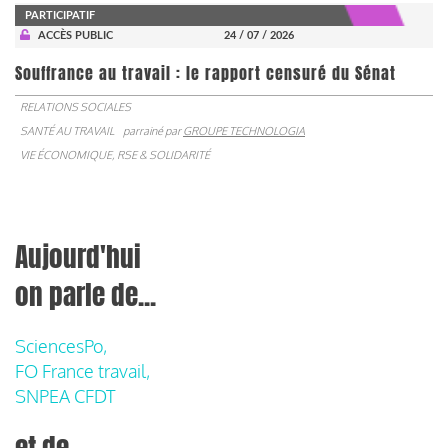
PARTICIPATIF
ACCÈS PUBLIC
24 / 07 / 2026
Souffrance au travail : le rapport censuré du Sénat
RELATIONS SOCIALES
SANTÉ AU TRAVAIL
parrainé par
GROUPE TECHNOLOGIA
VIE ÉCONOMIQUE, RSE & SOLIDARITÉ
Aujourd'hui
on parle de...
SciencesPo,
FO France travail,
SNPEA CFDT
et de...