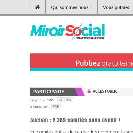
Aller
Qui sommes nous ?
Vous publiez
Main
au
contenu
navigation
principal
Publiez
gratuiteme
PARTICIPATIF
ACCÈS PUBLIC
Organisations
AUCHAN
Étiquettes
PSE
Auchan : 2 389 salariés sans avenir !
En comité central de ce mardi 5 novembre la sent