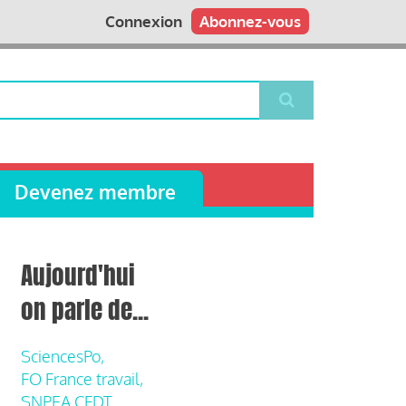
Connexion
Abonnez-vous
Devenez membre
Aujourd'hui
on parle de...
SciencesPo,
FO France travail,
SNPEA CFDT