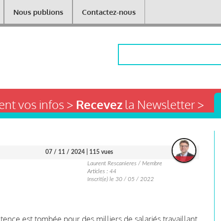
Nous publions
Contactez-nous
Rechercher
nt vos infos >
Recevez
la Newsletter >
07 / 11 / 2024
| 115 vues
Laurent Rescanieres / Membre
Articles : 44
Inscrit(e) le 30 / 05 / 2022
ence est tombée pour des milliers de salariés travaillant