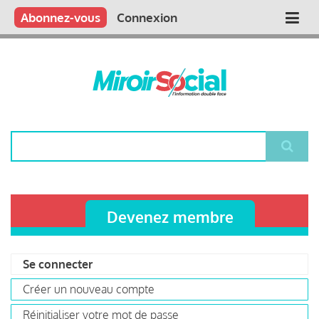
Aller
Qui sommes nous ?
Vous publiez
Nous publions
Contactez-nous
Abonnez-vous
Connexion
Main
au
contenu
navigation
principal
Rechercher
Devenez membre
Se connecter
(onglet
Primary
actif)
Créer un nouveau compte
tabs
Réinitialiser votre mot de passe