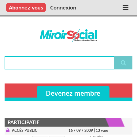
Aller
Qui sommes nous ?
Vous publiez
Nous publions
Contactez-nous
Abonnez-vous
Connexion
Main
au
contenu
navigation
principal
Rechercher
Devenez membre
PARTICIPATIF
ACCÈS PUBLIC
16 / 09 / 2009
| 13 vues
Christian