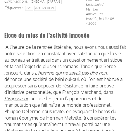
Organisations
SNECMA
SAFRAN
Kostrubala /
Étiquettes
RPS
MOTIVATION
Membre
Articles : 15
Inscrit(e) le 15 / 09
/ 2008
Eloge du refus de l’activité imposée
A l’heure de la rentrée littéraire, nous avons nous aussi fait
notre sélection, en constatant avec satisfaction que la vie
au bureau entrait aussi dans un questionnement artistique
et faisait l’objet de plusieurs romans. Tandis que Serge
Joncourt, dans
L’homme qui ne savait pas dire non
,
dénonce une société de béni oui-oui, où l’on est habitué à
acquiescer sans opposer de résistance ni faire preuve
d’initiative personnelle, que François Marchand, dans
L’imposteur
, accuse les jeux d’apparences et de
manipulation que fait naître le monde professionnel,
Philippe Delerme nous invite, en évoquant le héros du
roman éponyme de Herman Melville, à considérer les
traumatismes qu’entraînent un travail porté par une
idéologie de la production qui vire à l’activisme borné.