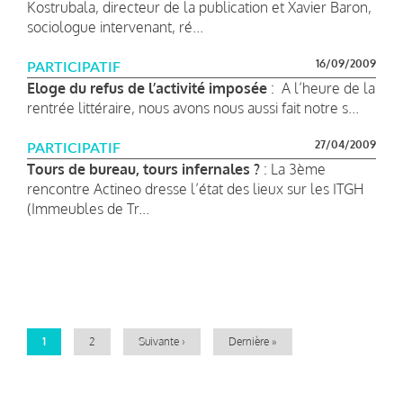
Kostrubala, directeur de la publication et Xavier Baron,
sociologue intervenant, ré...
16/09/2009
PARTICIPATIF
Eloge du refus de l’activité imposée
: A l’heure de la
rentrée littéraire, nous avons nous aussi fait notre s...
27/04/2009
PARTICIPATIF
Tours de bureau, tours infernales ?
: La 3ème
rencontre Actineo dresse l’état des lieux sur les ITGH
(Immeubles de Tr...
Pagination
Page
1
Page
2
Page
Suivante ›
Dernière
Dernière »
courante
suivante
page