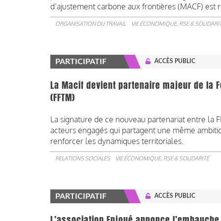
d’ajustement carbone aux frontières (MACF) est 
ORGANISATION DU TRAVAIL
VIE ÉCONOMIQUE, RSE & SOLIDARI
PARTICIPATIF
ACCÈS PUBLIC
La Macif devient partenaire majeur de la 
(FFTM)
La signature de ce nouveau partenariat entre la 
acteurs engagés qui partagent une même ambition :
renforcer les dynamiques territoriales.
RELATIONS SOCIALES
VIE ÉCONOMIQUE, RSE & SOLIDARITÉ
PARTICIPATIF
ACCÈS PUBLIC
L’association Enjoué annonce l’embauche 