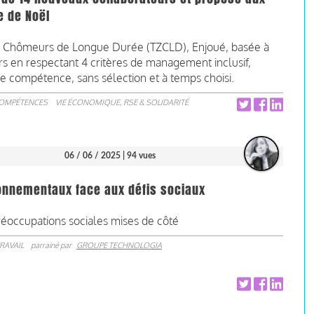
e de Noël
Zéro Chômeurs de Longue Durée (TZCLD), Enjoué, basée à
s en respectant 4 critères de management inclusif,
e compétence, sans sélection et à temps choisi.
COMPÉTENCES
VIE ÉCONOMIQUE, RSE & SOLIDARITÉ
06 / 06 / 2025
| 94 vues
onnementaux face aux défis sociaux
réoccupations sociales mises de côté
RAVAIL
parrainé par
GROUPE TECHNOLOGIA