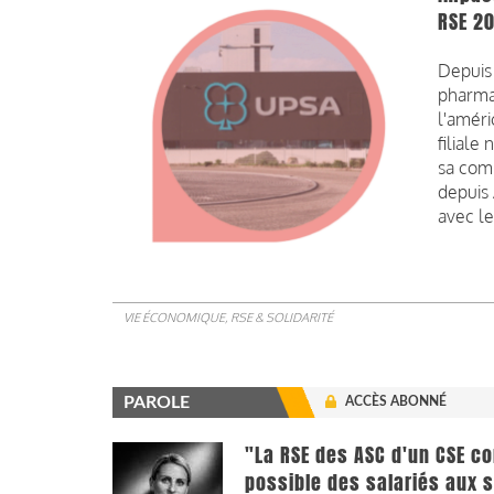
RSE 2
Depuis 
pharmac
l'améri
filiale
sa comm
depuis 
avec le
VIE ÉCONOMIQUE, RSE & SOLIDARITÉ
PAROLE
ACCÈS ABONNÉ
"La RSE des ASC d'un CSE c
possible des salariés aux s