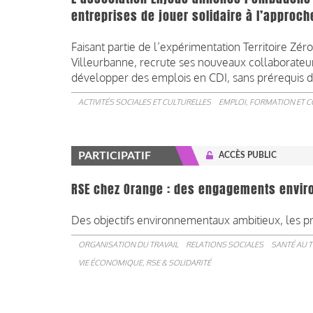
entreprises de jouer solidaire à l’approch
Faisant partie de l’expérimentation Territoire 
Villeurbanne, recrute ses nouveaux collaborateur
développer des emplois en CDI, sans prérequis d
ACTIVITÉS SOCIALES ET CULTURELLES
EMPLOI, FORMATION ET 
PARTICIPATIF
ACCÈS PUBLIC
RSE chez Orange : des engagements envir
Des objectifs environnementaux ambitieux, les p
ORGANISATION DU TRAVAIL
RELATIONS SOCIALES
SANTÉ AU T
VIE ÉCONOMIQUE, RSE & SOLIDARITÉ