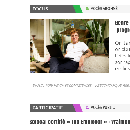
FOCUS
ACCÈS ABONNÉ
Genre 
progr
On, la 
en ple
l'effec
son rap
enclins
EMPLOI, FORMATION ET COMPÉTENCES
VIE ÉCONOMIQUE, RSE 
PARTICIPATIF
ACCÈS PUBLIC
Solocal certifié « Top Employer » : vraimen