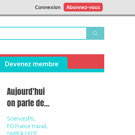
Connexion
Abonnez-vous
Devenez membre
Aujourd'hui
on parle de...
SciencesPo,
FO France travail,
SNPEA CFDT