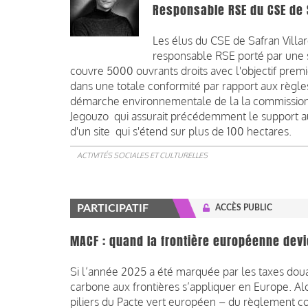
Responsable RSE du CSE de 
Les élus du CSE de Safran Villaro
responsable RSE porté par une sa
couvre 5000 ouvrants droits avec l'objectif prem
dans une totale conformité par rapport aux règle
démarche environnementale de la la commissio
Jegouzo qui assurait précédemment le support aux
d'un site qui s'étend sur plus de 100 hectares.
ACTIVITÉS SOCIALES ET CULTURELLES
PARTICIPATIF
ACCÈS PUBLIC
MACF : quand la frontière européenne devie
Si l’année 2025 a été marquée par les taxes doua
carbone aux frontières s’appliquer en Europe. Alo
piliers du Pacte vert européen – du règlement co