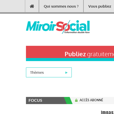
Aller
Qui sommes nous ?
Vous publiez
Main
au
contenu
navigation
principal
Publiez
gratuiteme
Thèmes
FOCUS
ACCÈS ABONNÉ
Impas