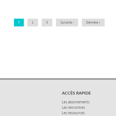
Pagination
Page
1
Page
2
Page
3
Page
Suivante ›
Dernière
Dernière »
courante
suivante
page
ACCÈS RAPIDE
Les abonnements
Les rencontres
Les ressources