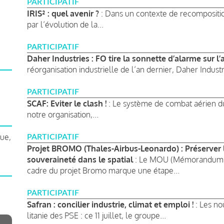
PARTICIPATIF
IRIS² : quel avenir ?
: Dans un contexte de recomposit
par l’évolution de la...
PARTICIPATIF
Daher Industries : FO tire la sonnette d’alarme sur l’a
réorganisation industrielle de l’an dernier, Daher Indust
PARTICIPATIF
SCAF: Eviter le clash !
: Le système de combat aérien du 
notre organisation,...
que,
PARTICIPATIF
Projet BROMO (Thales-Airbus-Leonardo) : Préserver l
souveraineté dans le spatial
: Le MOU (Mémorandum of
cadre du projet Bromo marque une étape...
PARTICIPATIF
Safran : concilier industrie, climat et emploi !
: Les nou
litanie des PSE : ce 11 juillet, le groupe...