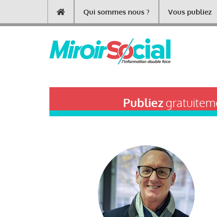
Aller
Qui sommes nous ?
Vous publiez
Main
au
contenu
navigation
principal
Publiez
gratuiteme