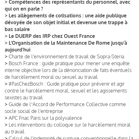
>
Compétences des représentants du personnel, avec
qui on en parle ?
>
Les allègements de cotisations : une aide publique
dévoyée de son objet initial et devenue une trappe à
bas salaire
>
Le DUERP des IRP chez Ouest France
>
L’Organisation de la Maintenance De Rome jusqu’à
aujourd’hui
>
Charte de l'environnement de travail de Sopra-Steria
>
Bosch France : guide pratique pour mener une enquête
interne objective lors de la dénonciation de faits éventuels
de harcèlement moral ou sexuel au travail
>
#PasChezBosch : Guide pratique pour prévenir et agir
contre le harcèlement moral, sexuel et les agissements
sexistes au travail
>
Guide de lʼAccord de Performance Collective comme
socle social de l'entreprise
>
APC Fnac Paris sur la polyvalence
>
Les interventions du colloque sur le harcèlement moral
au travail
>
Calcul de l'indemnité de rupture conventionnelle dans la