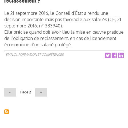
reclassement ?
Le 21 septembre 2016, le Conseil d’État a rendu une
décision importante mais pas favorable aux salariés (CE, 21
septembre 2016, n° 383940).
Elle précise quand doit avoir lieu la mise en œuvre pratique
de l’obligation de reclassement, en cas de licenciement
éco­nomique d’un salarié protégé.
EMPLOI, FORMATION ET COMPÉTENCES
Pagination
Page
‹‹
Page 2
Page
››
précédente
suivante