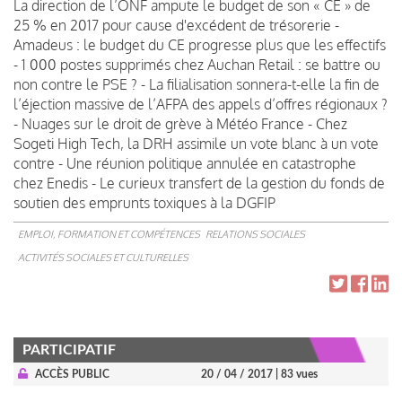
La direction de l’ONF ampute le budget de son « CE » de
25 % en 2017 pour cause d'excédent de trésorerie -
Amadeus : le budget du CE progresse plus que les effectifs
- 1 000 postes supprimés chez Auchan Retail : se battre ou
non contre le PSE ? - La filialisation sonnera-t-elle la fin de
l’éjection massive de l’AFPA des appels d’offres régionaux ?
- Nuages sur le droit de grève à Météo France - Chez
Sogeti High Tech, la DRH assimile un vote blanc à un vote
contre - Une réunion politique annulée en catastrophe
chez Enedis - Le curieux transfert de la gestion du fonds de
soutien des emprunts toxiques à la DGFIP
EMPLOI, FORMATION ET COMPÉTENCES
RELATIONS SOCIALES
ACTIVITÉS SOCIALES ET CULTURELLES
PARTICIPATIF
ACCÈS PUBLIC
20 / 04 / 2017
| 83 vues