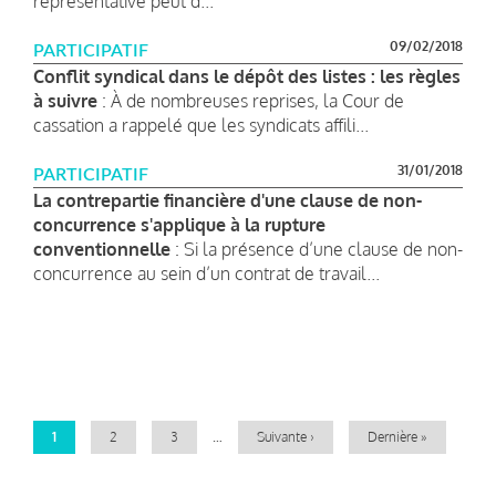
représentative peut d...
09/02/2018
PARTICIPATIF
Conflit syndical dans le dépôt des listes : les règles
à suivre
: À de nombreuses reprises, la Cour de
cassation a rappelé que les syndicats affili...
31/01/2018
PARTICIPATIF
La contrepartie financière d'une clause de non-
concurrence s'applique à la rupture
conventionnelle
: Si la présence d’une clause de non-
concurrence au sein d’un contrat de travail...
Pagination
Page
1
Page
2
Page
3
…
Page
Suivante ›
Dernière
Dernière »
courante
suivante
page