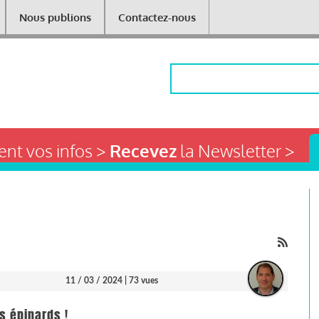
Nous publions
Contactez-nous
Rechercher
nt vos infos >
Recevez
la Newsletter >
11 / 03 / 2024
| 73 vues
s épinards !