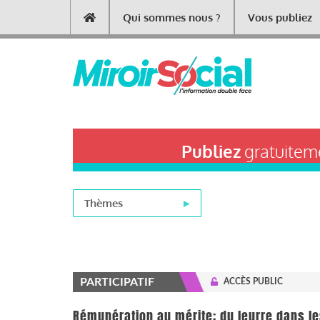
Aller
Qui sommes nous ?
Vous publiez
Main
au
contenu
navigation
principal
Publiez
gratuiteme
Thèmes
PARTICIPATIF
ACCÈS PUBLIC
Rémunération au mérite: du leurre dans le