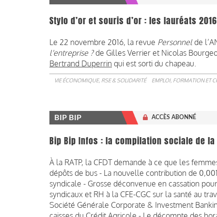
Stylo d’or et souris d’or : les lauréats 2016
Le 22 novembre 2016, la revue
Personnel
de l’A
l'entreprise ?
de Gilles Verrier et Nicolas Bourgeo
Bertrand Duperrin
qui est sorti du chapeau.
VIE ÉCONOMIQUE, RSE & SOLIDARITÉ
EMPLOI, FORMATION ET 
BIP BIP
ACCÈS ABONNÉ
Bip Bip Infos : la compilation sociale de 
À la RATP, la CFDT demande à ce que les femmes 
dépôts de bus - La nouvelle contribution de 0,001
syndicale - Grosse déconvenue en cassation po
syndicaux et RH à la CFE-CGC sur la santé au trav
Société Générale Corporate & Investment Banking 
caisses du Crédit Agricole - Le décompte des hora