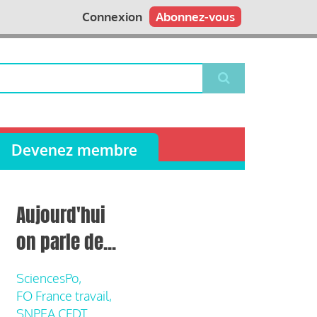
Connexion
Abonnez-vous
Devenez membre
Aujourd'hui
on parle de...
SciencesPo,
FO France travail,
SNPEA CFDT