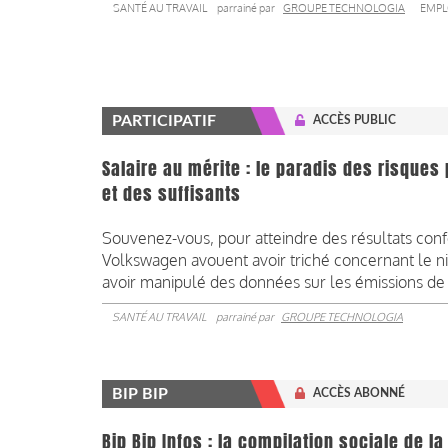
SANTÉ AU TRAVAIL
parrainé par
GROUPE TECHNOLOGIA
EMPL
PARTICIPATIF
ACCÈS PUBLIC
Salaire au mérite : le paradis des risque
et des suffisants
Souvenez-vous, pour atteindre des résultats conf
Volkswagen avouent avoir triché concernant le n
avoir manipulé des données sur les émissions d
SANTÉ AU TRAVAIL
parrainé par
GROUPE TECHNOLOGIA
BIP BIP
ACCÈS ABONNÉ
Bip Bip Infos : la compilation sociale de 