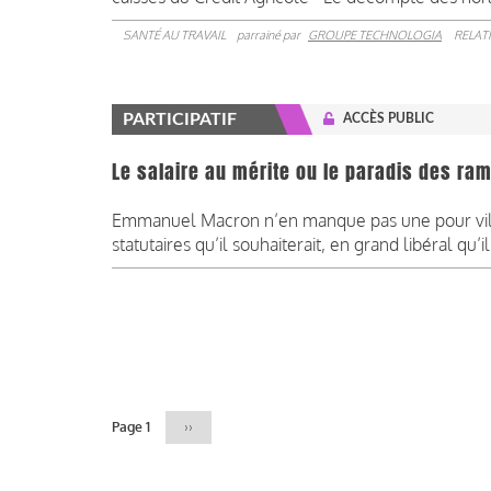
SANTÉ AU TRAVAIL
parrainé par
GROUPE TECHNOLOGIA
RELAT
PARTICIPATIF
ACCÈS PUBLIC
Le salaire au mérite ou le paradis des ra
Emmanuel Macron n’en manque pas une pour vilipe
statutaires qu’il souhaiterait, en grand libéral qu’il 
Pagination
Page 1
Page
››
suivante