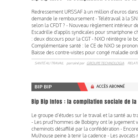
Redressement URSSAF à un million d’euros dans le
demande le remboursement - Télétravail à la SNC
selon la CFDT ? - Nouveau règlement intérieur de 
Escadrille d'applis syndicales pour smartphone c
: deux discours pour la CGT - NXO réintègre le bo
Complémentaire santé : le CE de NXO se pronon
Baisse des contre-visites pour congé maladie ordi
SANTÉ AU TRAVAIL
parrainé par
GROUPE TECHNOLOGIA
RELAT
BIP BIP
ACCÈS ABONNÉ
Bip Bip Infos : la compilation sociale de 
Le groupe d’études sur le travail et la santé au t
- Les prud’hommes de Bobigny ont le jugement 
cheminots désaffilié par la confédération - Encor
Mulhouse peine à tenir la cadence - Les avocats n