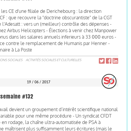
s CE d'une filiale de Derichebourg : la direction
F : que recouvre la "doctrine obscurantiste" de la CGT
l'Adesatt : vers un (meilleur) contrôle des dépenses -
hez Airbus Helicopters - Élections à venir chez Manpower
nus dans les salaires annuels inferieurs à 33 000 euros -
ce contre le remplacement de Humanis par Henner -
naire à La Poste
IONS SOCIALES
ACTIVITÉS SOCIALES ET CULTURELLES
19 / 06 / 2017
la semaine #132
ravail devient un groupement d’intérêt scientifique national
variable pour une même procédure - Un syndicat CFDT
e en rodage, la chaîne ultra-automatisée de PSA à
e maîtrisent plus suffisamment leurs écritures (mais le