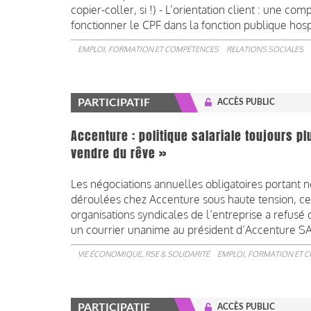
copier-coller, si !) - L’orientation client : une
fonctionner le CPF dans la fonction publique hosp
EMPLOI, FORMATION ET COMPÉTENCES
RELATIONS SOCIALES
PARTICIPATIF
ACCÈS PUBLIC
Accenture : politique salariale toujours pl
vendre du rêve »
Les négociations annuelles obligatoires portant 
déroulées chez Accenture sous haute tension, ce
organisations syndicales de l’entreprise a refusé 
un courrier unanime au président d’Accenture SA
VIE ÉCONOMIQUE, RSE & SOLIDARITÉ
EMPLOI, FORMATION ET 
PARTICIPATIF
ACCÈS PUBLIC