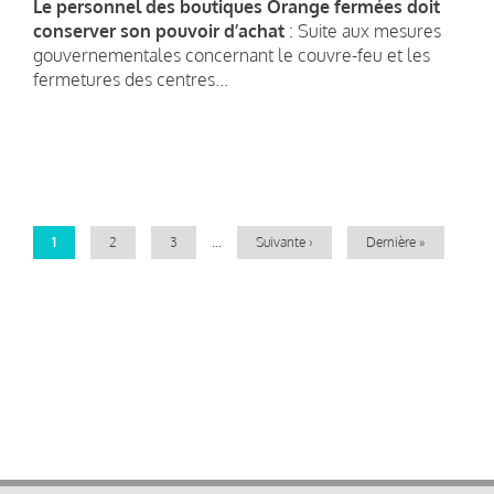
Le personnel des boutiques Orange fermées doit
conserver son pouvoir d’achat
: Suite aux mesures
gouvernementales concernant le couvre-feu et les
fermetures des centres...
Pagination
Page
1
Page
2
Page
3
…
Page
Suivante ›
Dernière
Dernière »
courante
suivante
page