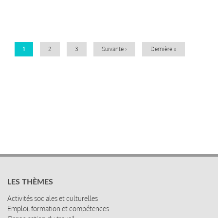
Pagination
Page
1
Page
2
Page
3
Page
Suivante ›
Dernière
Dernière »
courante
suivante
page
LES THÈMES
Activités sociales et culturelles
Emploi, formation et compétences