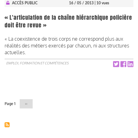
ACCÈS PUBLIC
16 / 05 / 2013
| 10 vues
« L'articulation de la chaîne hiérarchique policière
doit être revue »
« La coexistence de trois corps ne correspond plus aux
réalités des métiers exercés par chacun, ni aux structures
actuelles.
EMPLOI, FORMATION ET COMPÉTENCES
Pagination
Page 1
Page
››
suivante