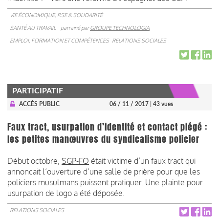
VIE ÉCONOMIQUE, RSE & SOLIDARITÉ
SANTÉ AU TRAVAIL
parrainé par
GROUPE TECHNOLOGIA
EMPLOI, FORMATION ET COMPÉTENCES
RELATIONS SOCIALES
PARTICIPATIF
ACCÈS PUBLIC
06 / 11 / 2017
| 43 vues
Faux tract, usurpation d’identité et contact piégé :
les petites manœuvres du syndicalisme policier
Début octobre,
SGP-FO
était victime d’un faux tract qui
annoncait l’ouverture d’une salle de prière pour que les
policiers musulmans puissent pratiquer. Une plainte pour
usurpation de logo a été déposée.
RELATIONS SOCIALES