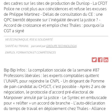
des cadres sur les sites de production de Dunlop - La CFDT
Police ne croit plus aux coïncidences et refuse les excuses
de Philippe Martinez - Délais de consultation du CE : une
QPC bientôt déposée sur l’inégalité devant la justice ? -
Accord de croissance et emploi chez Thales : pourquoi la
CGT a signé
VIE ÉCONOMIQUE, RSE & SOLIDARITÉ
SANTÉ AU TRAVAIL
parrainé par
GROUPE TECHNOLOGIA
EMPLOI, FORMATION ET COMPÉTENCES
Bip Bip Infos : la compilation sociale de la semaine #87
Professions libérales : les experts comptables quittent
l’UNAPL pour rejoindre le CNPL - Un dirigeant de Pomme
de pain candidat au CHSCT, c’est possible - Après 2 ans de
négociation, le protocole d’accord pré-électoral de
Manpower annulé par la justice - Le Syntec en embuscade
pour « relifter » un accord de branche - L’auto-déclaration
du temps de travail en déploiement chez Thales - Alliance